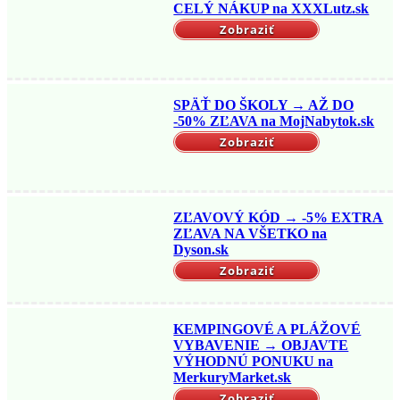
CELÝ NÁKUP na XXXLutz.sk
Zobraziť
SPÄŤ DO ŠKOLY → AŽ DO
-50% ZĽAVA na MojNabytok.sk
Zobraziť
ZĽAVOVÝ KÓD → -5% EXTRA
ZĽAVA NA VŠETKO na
Dyson.sk
Zobraziť
KEMPINGOVÉ A PLÁŽOVÉ
VYBAVENIE → OBJAVTE
VÝHODNÚ PONUKU na
MerkuryMarket.sk
Zobraziť