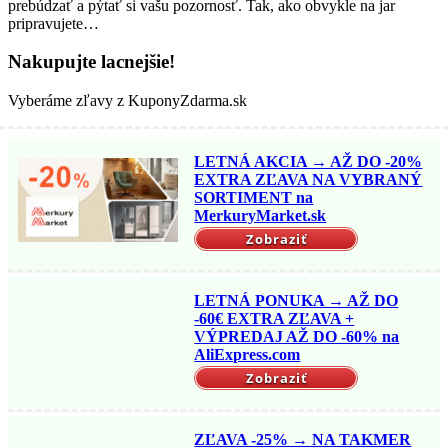
prebúdzať a pýtať si vašu pozornosť. Tak, ako obvykle na jar
pripravujete…
Nakupujte lacnejšie!
Vyberáme zľavy z KuponyZdarma.sk
LETNÁ AKCIA → AŽ DO -20%
EXTRA ZĽAVA NA VYBRANÝ
SORTIMENT na
MerkuryMarket.sk
Zobraziť
LETNÁ PONUKA → AŽ DO
-60€ EXTRA ZĽAVA +
VÝPREDAJ AŽ DO -60% na
AliExpress.com
Zobraziť
ZĽAVA -25% → NA TAKMER