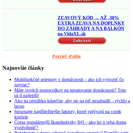
ZĽAVOVÝ KÓD → AŽ -30%
EXTRA ZĽAVA NA DOPLNKY
DO ZÁHRADY A NA BALKÓN
na VidaXL.sk
Zobraziť
Pozrieť ďalšie
Najnovšie články
Multifunkčné priestory v domácnosti – ako ich vytvoriť čo
najviac?
Máte svojich pomocníkov na upratovanie domácnosti? Toto
sú tí najlepší!
Ako na prerábku kúpeľne, aby ste na nič nezabudli – rýchlo a
lacno
Spoznajte najdôležitejšie faktory, ktoré vplývajú na vznik
korózie
Čoraz populárnejší škandinávsky štýl – ako ho u seba doma
vyzdvihnúť?
Potrebujete z domu odviesť negatívnu energiu? Pomôžu vám