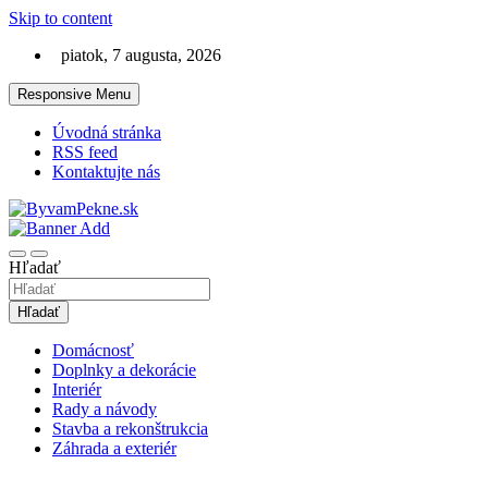
Skip to content
piatok, 7 augusta, 2026
Responsive Menu
Úvodná stránka
RSS feed
Kontaktujte nás
Magazín o bývaní, domácnosti, stavbe a záhrade
ByvamPekne.sk
Hľadať
Hľadať
Domácnosť
Doplnky a dekorácie
Interiér
Rady a návody
Stavba a rekonštrukcia
Záhrada a exteriér