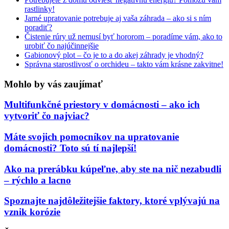
rastlinky!
Jarné upratovanie potrebuje aj vaša záhrada – ako si s ním
poradiť?
Čistenie rúry už nemusí byť hororom – poradíme vám, ako to
urobiť čo najúčinnejšie
Gabionový plot – čo je to a do akej záhrady je vhodný?
Správna starostlivosť o orchideu – takto vám krásne zakvitne!
Mohlo by vás zaujímať
Multifunkčné priestory v domácnosti – ako ich
vytvoriť čo najviac?
Máte svojich pomocníkov na upratovanie
domácnosti? Toto sú tí najlepší!
Ako na prerábku kúpeľne, aby ste na nič nezabudli
– rýchlo a lacno
Spoznajte najdôležitejšie faktory, ktoré vplývajú na
vznik korózie