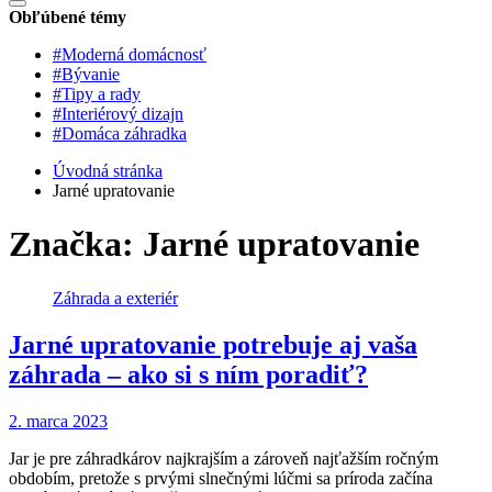
Obľúbené témy
#Moderná domácnosť
#Bývanie
#Tipy a rady
#Interiérový dizajn
#Domáca záhradka
Úvodná stránka
Jarné upratovanie
Značka:
Jarné upratovanie
Záhrada a exteriér
Jarné upratovanie potrebuje aj vaša
záhrada – ako si s ním poradiť?
2. marca 2023
Jar je pre záhradkárov najkrajším a zároveň najťažším ročným
obdobím, pretože s prvými slnečnými lúčmi sa príroda začína