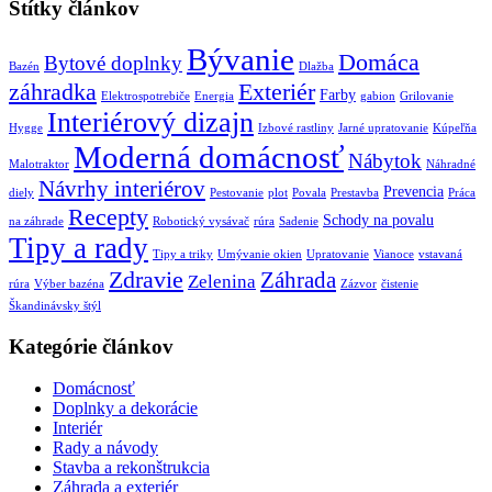
Štítky článkov
Bývanie
Domáca
Bytové doplnky
Bazén
Dlažba
záhradka
Exteriér
Farby
Elektrospotrebiče
Energia
gabion
Grilovanie
Interiérový dizajn
Hygge
Izbové rastliny
Jarné upratovanie
Kúpeľňa
Moderná domácnosť
Nábytok
Malotraktor
Náhradné
Návrhy interiérov
Prevencia
diely
Pestovanie
plot
Povala
Prestavba
Práca
Recepty
Schody na povalu
na záhrade
Robotický vysávač
rúra
Sadenie
Tipy a rady
Tipy a triky
Umývanie okien
Upratovanie
Vianoce
vstavaná
Zdravie
Záhrada
Zelenina
rúra
Výber bazéna
Zázvor
čistenie
Škandinávsky štýl
Kategórie článkov
Domácnosť
Doplnky a dekorácie
Interiér
Rady a návody
Stavba a rekonštrukcia
Záhrada a exteriér