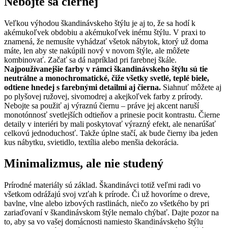
Nebojte sa čiernej
Veľkou výhodou škandinávskeho štýlu je aj to, že sa hodí k
akémukoľvek obdobiu a akémukoľvek inému štýlu. V praxi to
znamená, že nemusíte vyhádzať všetok nábytok, ktorý už doma
máte, len aby ste nakúpili nový v novom štýle, ale môžete
kombinovať. Začať sa dá napríklad pri farebnej škále.
Najpoužívanejšie farby v rámci škandinávskeho štýlu sú tie
neutrálne a monochromatické, čiže všetky svetlé, teplé biele,
odtiene hnedej s farebnými detailmi aj čierna.
Siahnuť môžete aj
po plyšovej ružovej, sivomodrej a akejkoľvek farby z prírody.
Nebojte sa použiť aj výraznú čiernu – práve jej akcent naruší
monotónnosť svetlejších odtieňov a prinesie pocit kontrastu. Čierne
detaily v interiéri by mali poskytovať výrazný efekt, ale nenarúšať
celkovú jednoduchosť. Takže úplne stačí, ak bude čierny iba jeden
kus nábytku, svietidlo, textília alebo menšia dekorácia.
Minimalizmus, ale nie studený
Prírodné materiály sú základ. Škandinávci totiž veľmi radi vo
všetkom odrážajú svoj vzťah k prírode. Či už hovoríme o dreve,
bavlne, vlne alebo izbových rastlinách, niečo zo všetkého by pri
zariaďovaní v škandinávskom štýle nemalo chýbať. Dajte pozor na
to, aby sa vo vašej domácnosti namiesto škandinávskeho štýlu