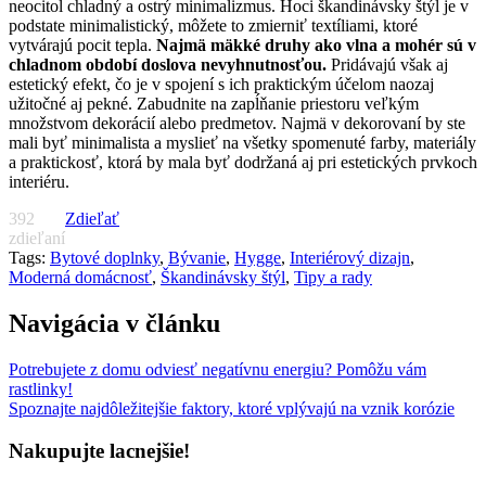
neocitol chladný a ostrý minimalizmus. Hoci škandinávsky štýl je v
podstate minimalistický, môžete to zmierniť textíliami, ktoré
vytvárajú pocit tepla.
Najmä mäkké druhy ako vlna a mohér sú v
chladnom období doslova nevyhnutnosťou.
Pridávajú však aj
estetický efekt, čo je v spojení s ich praktickým účelom naozaj
užitočné aj pekné. Zabudnite na zapĺňanie priestoru veľkým
množstvom dekorácií alebo predmetov. Najmä v dekorovaní by ste
mali byť minimalista a myslieť na všetky spomenuté farby, materiály
a praktickosť, ktorá by mala byť dodržaná aj pri estetických prvkoch
interiéru.
392
Zdieľať
zdieľaní
Tags:
Bytové doplnky
,
Bývanie
,
Hygge
,
Interiérový dizajn
,
Moderná domácnosť
,
Škandinávsky štýl
,
Tipy a rady
Navigácia v článku
Potrebujete z domu odviesť negatívnu energiu? Pomôžu vám
rastlinky!
Spoznajte najdôležitejšie faktory, ktoré vplývajú na vznik korózie
Nakupujte lacnejšie!