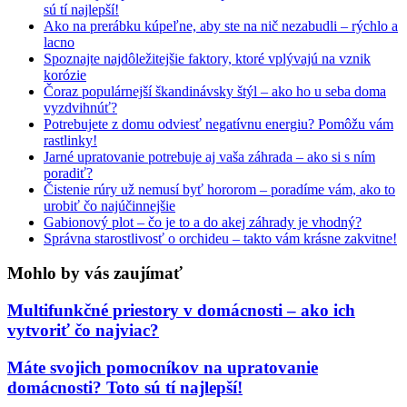
sú tí najlepší!
Ako na prerábku kúpeľne, aby ste na nič nezabudli – rýchlo a
lacno
Spoznajte najdôležitejšie faktory, ktoré vplývajú na vznik
korózie
Čoraz populárnejší škandinávsky štýl – ako ho u seba doma
vyzdvihnúť?
Potrebujete z domu odviesť negatívnu energiu? Pomôžu vám
rastlinky!
Jarné upratovanie potrebuje aj vaša záhrada – ako si s ním
poradiť?
Čistenie rúry už nemusí byť hororom – poradíme vám, ako to
urobiť čo najúčinnejšie
Gabionový plot – čo je to a do akej záhrady je vhodný?
Správna starostlivosť o orchideu – takto vám krásne zakvitne!
Mohlo by vás zaujímať
Multifunkčné priestory v domácnosti – ako ich
vytvoriť čo najviac?
Máte svojich pomocníkov na upratovanie
domácnosti? Toto sú tí najlepší!