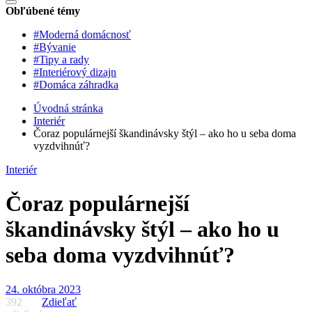
Obľúbené témy
#Moderná domácnosť
#Bývanie
#Tipy a rady
#Interiérový dizajn
#Domáca záhradka
Úvodná stránka
Interiér
Čoraz populárnejší škandinávsky štýl – ako ho u seba doma
vyzdvihnúť?
Interiér
Čoraz populárnejší
škandinávsky štýl – ako ho u
seba doma vyzdvihnúť?
24. októbra 2023
392
Zdieľať