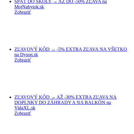
SPÄŤ DO ŠKOLY → AŽ DO -50% ZĽAVA na
MojNabytok.sk
Zobraziť
ZĽAVOVÝ KÓD → -5% EXTRA ZĽAVA NA VŠETKO
na Dyson.sk
Zobraziť
ZĽAVOVÝ KÓD → AŽ -30% EXTRA ZĽAVA NA
DOPLNKY DO ZÁHRADY A NA BALKÓN na
VidaXL.sk
Zobraziť