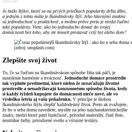
zdieľaní
Je málo štýlov, ktoré sa na prvých priečkach popularity držia dlho,
a jedným z tohto mála je škandinávsky štýl. Jeho hlavnými znakmi
sú jednoduchosť a praktickosť, a možno práve preto je medzi ľuďmi
taký populárny. Viete, ako ho jednoducho dostať do svojej
domácnosti bez toho, aby ste museli prestavať celý byt alebo dom?
(zdroj: unsplash.com)
Zlepšite svoj život
To, čo sa ľuďom na škandinávskom spôsobe žitia tak páči, je
nastolenie harmónie a trvácnosť.
Jednoduché domáce prostredie
tak vyplníte predmetmi, ktoré nielen že nezaťažujú životné
prostredie a nenadržiavajú konzumnému spôsobu života, kedy
si každý týždeň kupujete do domácnosti niečo nové, ale vo
výsledku šetria aj vašu peňaženku.
V princípe je úlohou
škandinávskeho štýlu zlepšiť každodenný život. Preto ak zvažujete,
že ho u seba doma zavediete, myslite na jeho najcharakteristickejšie
znaky, medzi ktoré patrí funkčnosť, prírodné materiály, čisté línie,
neutrálne farby, prirodzené svetlo a výrazné textúry.