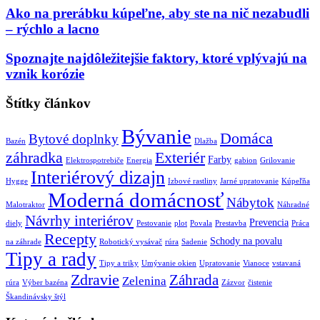
Ako na prerábku kúpeľne, aby ste na nič nezabudli
– rýchlo a lacno
Spoznajte najdôležitejšie faktory, ktoré vplývajú na
vznik korózie
Štítky článkov
Bývanie
Domáca
Bytové doplnky
Bazén
Dlažba
záhradka
Exteriér
Farby
Elektrospotrebiče
Energia
gabion
Grilovanie
Interiérový dizajn
Hygge
Izbové rastliny
Jarné upratovanie
Kúpeľňa
Moderná domácnosť
Nábytok
Malotraktor
Náhradné
Návrhy interiérov
Prevencia
diely
Pestovanie
plot
Povala
Prestavba
Práca
Recepty
Schody na povalu
na záhrade
Robotický vysávač
rúra
Sadenie
Tipy a rady
Tipy a triky
Umývanie okien
Upratovanie
Vianoce
vstavaná
Zdravie
Záhrada
Zelenina
rúra
Výber bazéna
Zázvor
čistenie
Škandinávsky štýl