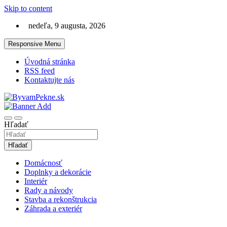
Skip to content
nedeľa, 9 augusta, 2026
Responsive Menu
Úvodná stránka
RSS feed
Kontaktujte nás
Magazín o bývaní, domácnosti, stavbe a záhrade
ByvamPekne.sk
Hľadať
Hľadať
Domácnosť
Doplnky a dekorácie
Interiér
Rady a návody
Stavba a rekonštrukcia
Záhrada a exteriér